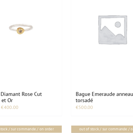
 Diamant Rose Cut
Bague Emeraude annea
 et Or
torsadé
Le
Le
€
400.00
€
500.00
prix
prix
initial
actuel
 stock / sur commande / on order
out of stock / sur commande / o
était :
est :