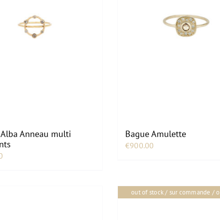
Alba Anneau multi
Bague Amulette
nts
€
900.00
0
out of stock / sur commande / o