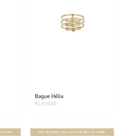
à
€210.00
u
Bague Hélia
€
1,450.00
n order
out of stock / sur commande / on order