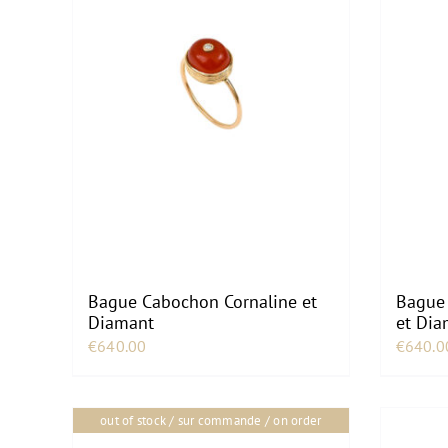
Bague Cabochon Cornaline et
Bague 
Diamant
et Dia
€
640.00
€
640.0
out of stock / sur commande / on order