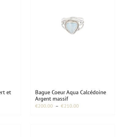
rt et
Bague Coeur Aqua Calcédoine
Argent massif
Plage
€
200.00
–
€
210.00
de
prix :
€200.00