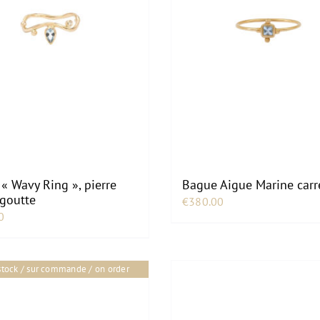
« Wavy Ring », pierre
Bague Aigue Marine carr
goutte
€
380.00
0
 stock / sur commande / on order