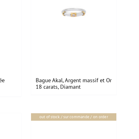
ée
Bague Akal, Argent massif et Or
18 carats, Diamant
out of stock / sur commande / on order