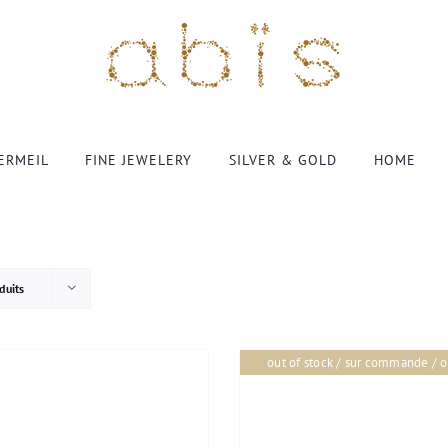
VERMEIL
FINE JEWELERY
SILVER & GOLD
HOME
duits
out of stock / sur commande / o