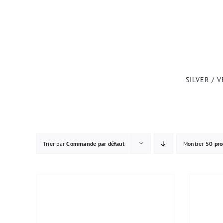
Passer
au
contenu
SILVER / 
Trier par
Commande par défaut
Montrer
50 pro