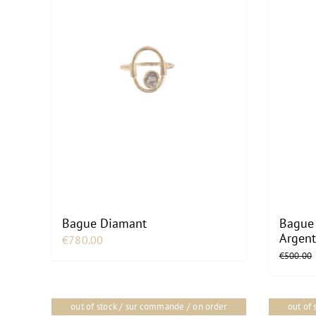
Bague Diamant
Bague
Argent
€
780.00
€
500.00
out of stock / sur commande / on order
out of