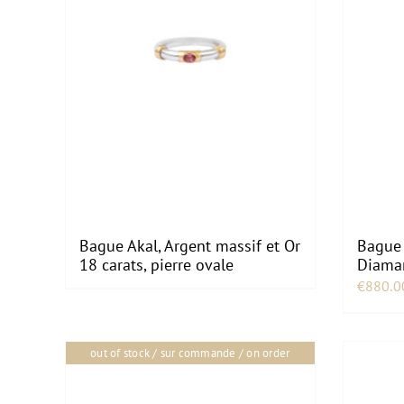
Bague Akal, Argent massif et Or
Bague 
18 carats, pierre ovale
Diama
€
880.0
out of stock / sur commande / on order