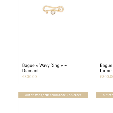
Bague « Wavy Ring » –
Bague 
Diamant
forme 
€
800.00
€
800.0
out of stock / sur commande / on order
out of