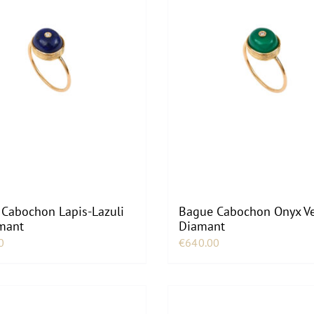
Cabochon Lapis-Lazuli
Bague Cabochon Onyx Ve
mant
Diamant
0
€
640.00