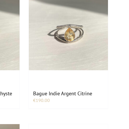
thyste
Bague Indie Argent Citrine
€
190.00