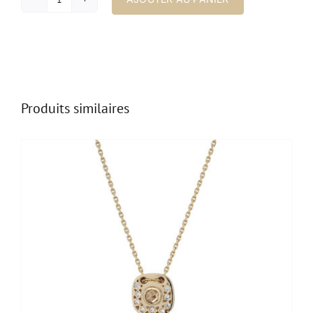
quantité
de
Bague
Hélia
Produits similaires