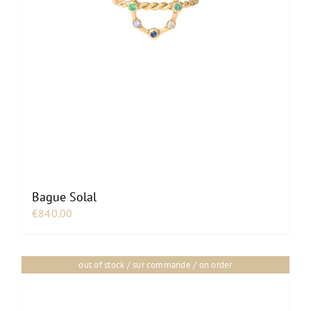
Bague Solal
€
840.00
out of stock / sur commande / on order