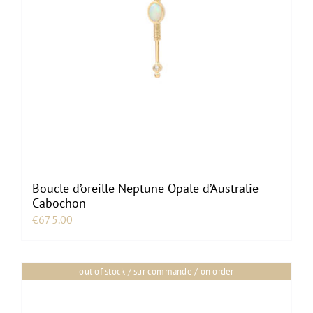
Boucle d’oreille Neptune Opale d’Australie
Cabochon
€
675.00
out of stock / sur commande / on order