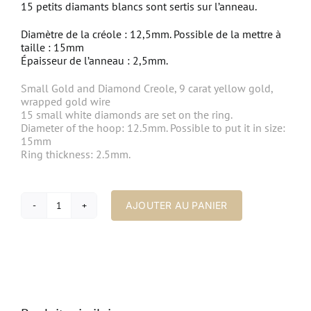
15 petits diamants blancs sont sertis sur l’anneau.
Diamètre de la créole : 12,5mm. Possible de la mettre à
taille : 15mm
Épaisseur de l’anneau : 2,5mm.
Small Gold and Diamond Creole, 9 carat yellow gold,
wrapped gold wire
15 small white diamonds are set on the ring.
Diameter of the hoop: 12.5mm.
Possible to put it in size:
15mm
Ring thickness: 2.5mm.
AJOUTER AU PANIER
quantité
de
Boucle
d'Oreille
Petite
Créole