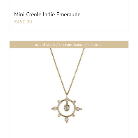
Mini Créole Indie Emeraude
€
450.00
out of stock / sur commande / on order