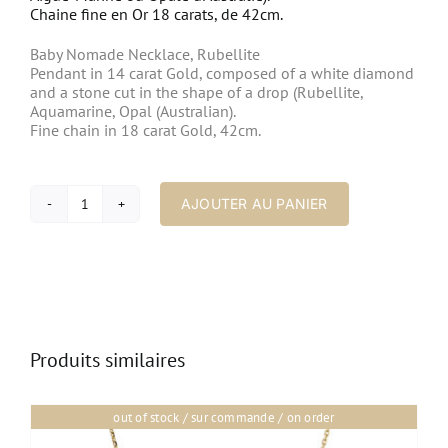
Chaine fine en Or 18 carats, de 42cm.
Baby Nomade Necklace, Rubellite
Pendant in 14 carat Gold, composed of a white diamond
and a stone cut in the shape of a drop (Rubellite,
Aquamarine, Opal (Australian).
Fine chain in 18 carat Gold, 42cm.
AJOUTER AU PANIER
quantité
de
Collier
Baby
Nomade
Rubellite
Produits similaires
out of stock / sur commande / on order