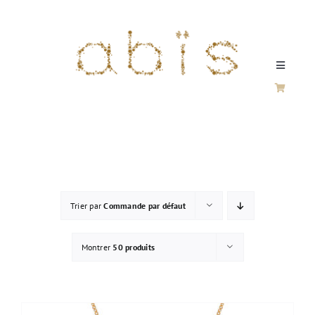
Passer
au
contenu
Toggle
Navigati
SILVER / VERMEIL
FINE JEWELERY
Trier par
Commande par défaut
SILVER & GOLD
Montrer
50 produits
HOME