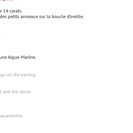
e 14 carats.
es petits anneaux sur la boucle d’oreille.
e
une Aigue-Marine.
gs on the earring.
 and the stone
 Aquamarine.