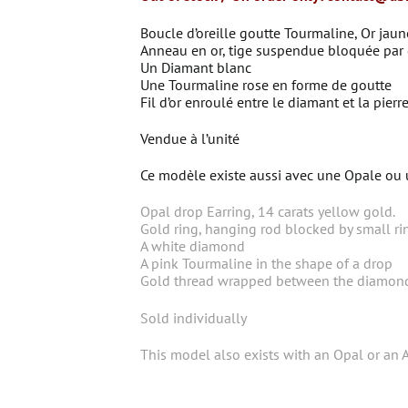
Boucle d’oreille goutte Tourmaline, Or jaun
Anneau en or, tige suspendue bloquée par d
Un Diamant blanc
Une Tourmaline rose en forme de goutte
Fil d’or enroulé entre le diamant et la pierr
Vendue à l’unité
Ce modèle existe aussi avec une Opale ou 
Opal drop Earring, 14 carats yellow gold.
Gold ring, hanging rod blocked by small rin
A white diamond
A pink Tourmaline in the shape of a drop
Gold thread wrapped between the diamond
Sold individually
This model also exists with an Opal or an