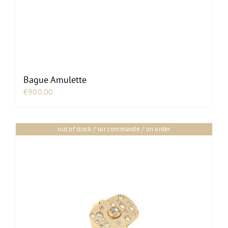
Bague Amulette
€
900.00
out of stock / sur commande / on order