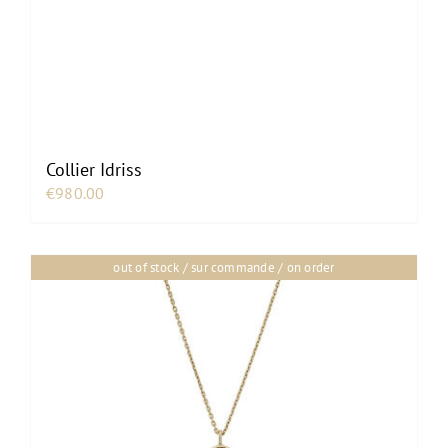
Collier Idriss
€
980.00
out of stock / sur commande / on order