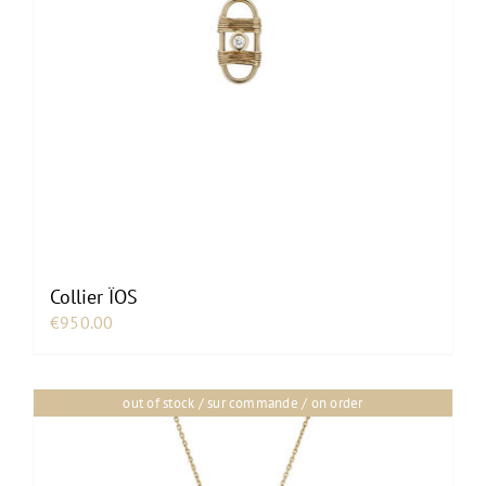
Collier ÏOS
€
950.00
out of stock / sur commande / on order