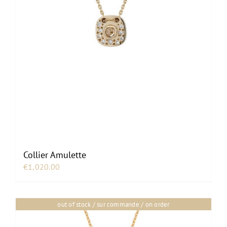
Collier Amulette
€
1,020.00
out of stock / sur commande / on order