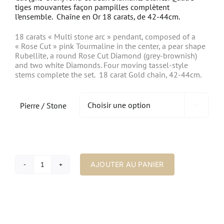
tiges mouvantes façon pampilles complètent
l’ensemble. Chaîne en Or 18 carats, de 42-44cm.
18 carats « Multi stone arc » pendant, composed of a
« Rose Cut » pink Tourmaline in the center, a pear shape
Rubellite, a round Rose Cut Diamond (grey-brownish)
and two white Diamonds.
Four moving tassel-style
stems complete the set.
18 carat Gold chain, 42-44cm.
Pierre / Stone

AJOUTER AU PANIER
quantité
de
Pendentif
"Arc