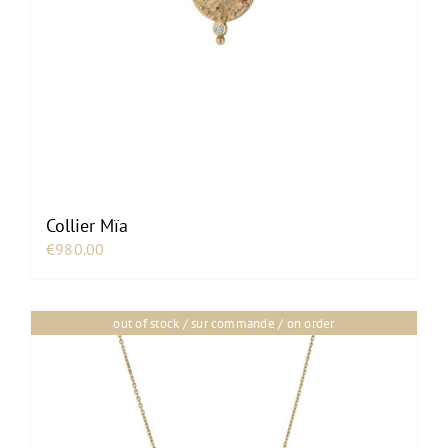
Collier Mïa
€
980.00
out of stock / sur commande / on order