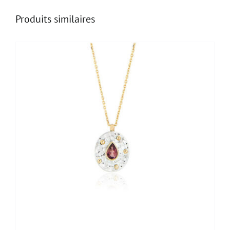
multi
pierres"
Produits similaires