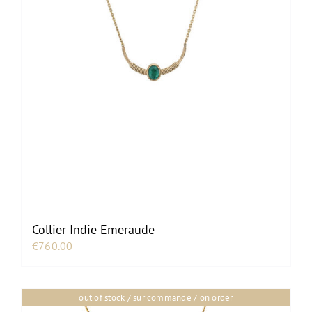
Collier Indie Emeraude
€
760.00
out of stock / sur commande / on order