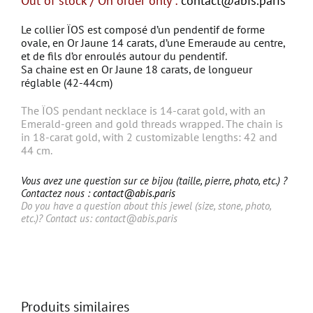
Out of stock / On order only :
contact@abis.paris
Le collier ÏOS est composé d’un pendentif de forme
ovale, en Or Jaune 14 carats, d’une Emeraude au centre,
et de fils d’or enroulés autour du pendentif.
Sa chaine est en Or Jaune 18 carats, de longueur
réglable (42-44cm)
The ÏOS pendant necklace is 14-carat gold, with an
Emerald-green and gold threads wrapped. The chain is
in 18-carat gold, with 2 customizable lengths: 42 and
44 cm.
Vous avez une question sur ce bijou (taille, pierre, photo, etc.) ?
Contactez nous :
contact@abis.paris
Do you have a question about this jewel (size, stone, photo,
etc.)? Contact us:
contact@abis.paris
Produits similaires