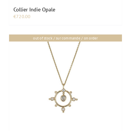
Collier Indie Opale
€
720.00
out of stock / sur commande / on order