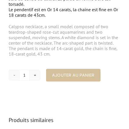
torsadé.
Le pendentif est en Or 14 carats, la chaine est fine en Or
18 carats de 43cm.
Calypso necklace, a small model composed of two
teardrop-shaped rose-cut aquamarines and two
suspended, moving stems.
A white diamond is set in the
center of the necklace.
The arc-shaped part is twisted.
The pendant is made of 14-carat gold, the chain is fine,
18-carat gold, 43 cm.
AJOUTER AU PANIER
quantité
de
Collier
Calypso,
petit
modèle
Produits similaires