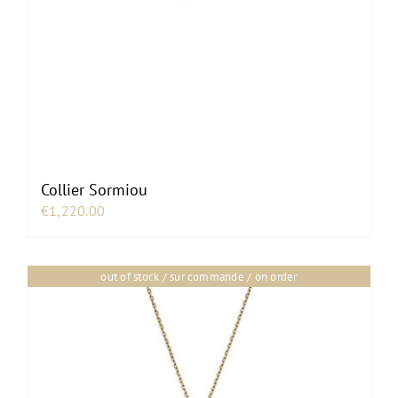
Collier Sormiou
€
1,220.00
out of stock / sur commande / on order