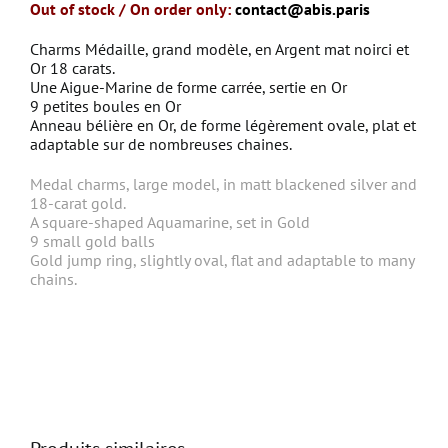
Out of stock / On order only:
contact@abis.paris
Charms Médaille, grand modèle, en Argent mat noirci et
Or 18 carats.
Une Aigue-Marine de forme carrée, sertie en Or
9 petites boules en Or
Anneau bélière en Or, de forme légèrement ovale, plat et
adaptable sur de nombreuses chaines.
Medal charms, large model, in matt blackened silver and
18-carat gold.
A square-shaped Aquamarine, set in Gold
9 small gold balls
Gold jump ring, slightly oval, flat and adaptable to many
chains.