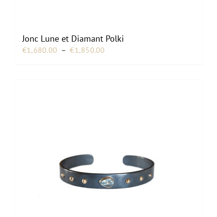
Jonc Lune et Diamant Polki
Plage
€
1,680.00
–
€
1,850.00
de
prix :
€1,680.00
à
€1,850.00