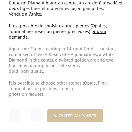
Cut », un Diamant blanc au centre, un arc doré torsadé et
deux tiges fines et mouvantes façon pampilles.
Vendue à l’unité.
Il est possible de choisir d’autres pierres (Opales,
Tourmalines roses ou pierres précieuses)
prix sur
demande.
Aqua « Arc Stem » earring in 14 carat Gold – ear stud,
composed of two « Rose Cut » Aquamarines, a white
Diamond in the center, a twisted golden arc and two
fine, moving drop bead-style stems.
Sold individually.
It is possible to choose other stones (Opals, Pink
Tourmalines or precious stones)
prices on request.
AJOUTER AU PANIER
quantité
de