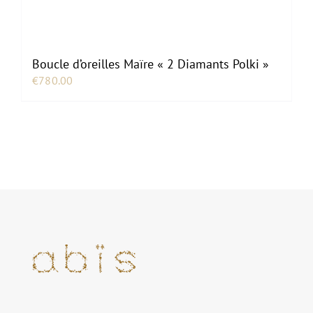
Boucle d’oreilles Maïre « 2 Diamants Polki »
€
780.00