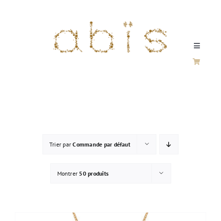
Passer
au
contenu
Toggle
Navigati
SILVER / VERMEIL
FINE JEWELERY
Trier par
Commande par défaut
SILVER & GOLD
Montrer
50 produits
HOME