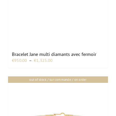
Bracelet Jane multi diamants avec fermoir
Plage
€
950.00
–
€
1,325.00
de
prix :
out of stock / sur commande / on order
€950.00
à
€1,325.00