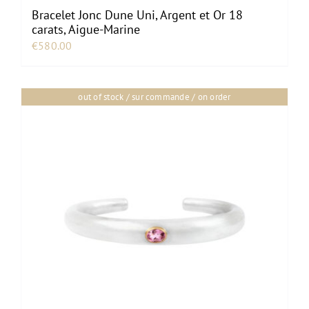
Bracelet Jonc Dune Uni, Argent et Or 18
carats, Aigue-Marine
€
580.00
out of stock / sur commande / on order