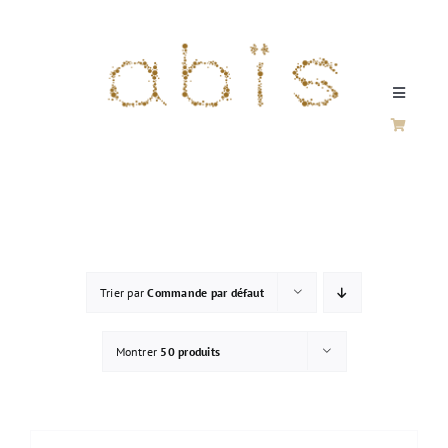
Passer
au
contenu
Toggle
Navigati
SILVER / VERMEIL
FINE JEWELERY
Trier par
Commande par défaut
SILVER & GOLD
Montrer
50 produits
HOME