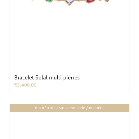
Bracelet Solal multi pierres
€
3,400.00
out of stock / sur commande / on order