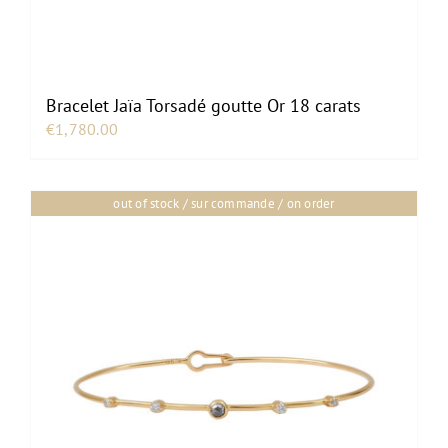
Bracelet Jaïa Torsadé goutte Or 18 carats
€
1,780.00
out of stock / sur commande / on order