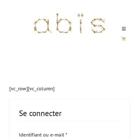
Passer
au
contenu
Toggle
Navigati
SILVER / VERMEIL
FINE JEWELERY
[vc_row][vc_column]
SILVER & GOLD
Se connecter
HOME
Obligatoire
Identifiant ou e-mail
*