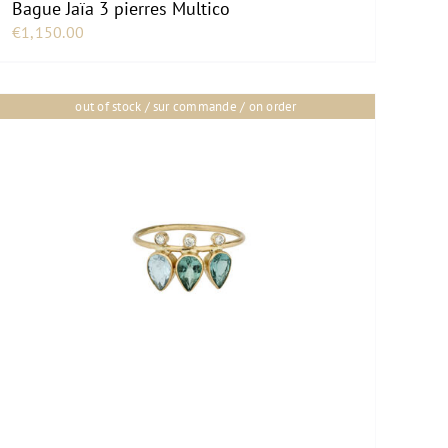
Bague Jaïa 3 pierres Multico
€
1,150.00
out of stock / sur commande / on order