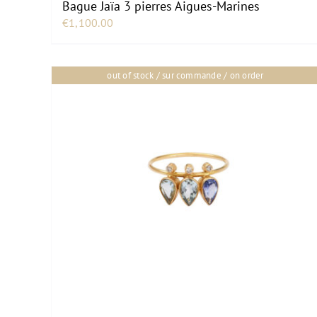
Bague Jaïa 3 pierres Aigues-Marines
€
1,100.00
out of stock / sur commande / on order