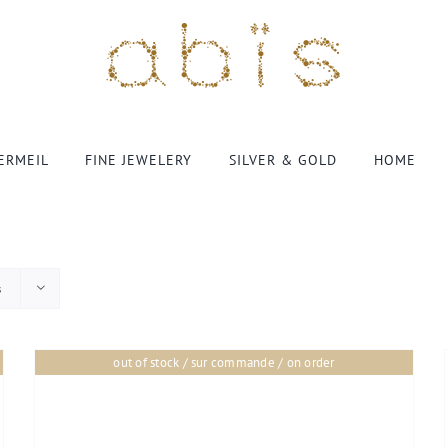
VERMEIL
FINE JEWELERY
SILVER & GOLD
HOME
s
out of stock / sur commande / on order