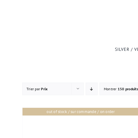
Passer
au
contenu
SILVER / 
Trier par
Prix
Montrer
150 produit
out of stock / sur commande / on order